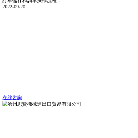
訂單儲存和調單操作流程：
2022-09-20
如果您對此產品感興趣，請與我們
聯系咨詢
專業生產紙箱、紙盒及瓦楞包裝設備，主要產品系列有：全自動高速
印刷、開槽、模切機；全程吸附電腦高清印刷、模切機；全自動高速
粘箱、打包一體機；全自動高速粘箱、釘箱一體機；電腦控制高速印
刷、粘箱、打包聯動線；自動裱紙機；自動覆膜機；自動模切機以及
配套加工成型設備，瓦楞紙板生產設備等
在線咨詢
地 址：河北省滄州市東光經濟開發區新興工業園
聯系人：
+86-13833706917
（周梅）