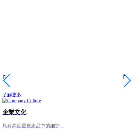
粘箱、釘箱一體機；電腦控制高速印刷、粘箱、打包聯動線；自動裱
紙機；自動覆膜機；自動模切機以及配套加工成型設備，瓦楞紙板生
產設備等。
公司擁有先進的加工設備，精湛的生產技術，采用優質的原材料，先
進的生產工藝，及先進的加工檢測設備，生產出符合用戶需求的產
品，并以其經久耐用贏得廣大用戶的認可，產品暢銷全國并遠銷俄羅
斯，日本，韓國，意大利，德國，埃及，越南，美國，泰國等八十多


個國家和地區，成為用戶的優選品牌......
了解更多
企業文化
只有高度重視產品中的細節，