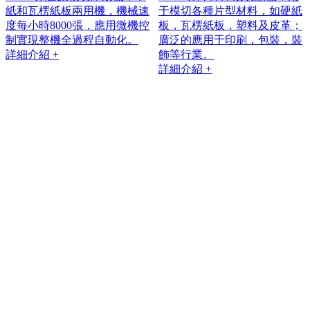
紙和瓦楞紙板兩用機，機械速
于模切各種片型材料，如硬紙
度每小時8000張，應用微機控
板，瓦楞紙板，塑料及皮革；
制實現整機全過程自動化。
廣泛的應用于印刷，包裝，裝
詳細介紹 +
飾等行業。
詳細介紹 +
走進思賢 ABOUT US
滄州思賢機械位于包裝設備生產基地河北滄州，是集研發、生產、銷
售、服務為一體的現代化品牌企業，專業生產紙箱、紙盒及瓦楞包裝
設備，主要產品系列有：全自動高速印刷、開槽、模切機；全程吸附
電腦高清印刷、模切機；全自動高速粘箱、打包一體機；全自動高速