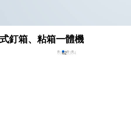
步式釘箱、粘箱一體機
01
02
03
04