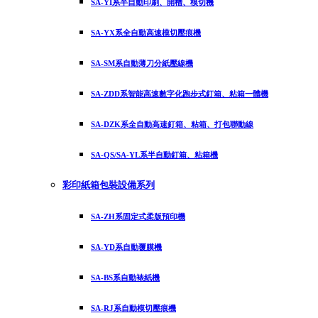
SA-YI系半自動印刷、開槽、模切機
SA-YX系全自動高速模切壓痕機
SA-SM系自動薄刀分紙壓線機
SA-ZDD系智能高速數字化跑步式釘箱、粘箱一體機
SA-DZK系全自動高速釘箱、粘箱、打包聯動線
SA-QS/SA-YL系半自動釘箱、粘箱機
彩印紙箱包裝設備系列
SA-ZH系固定式柔版預印機
SA-YD系自動覆膜機
SA-BS系自動裱紙機
SA-RJ系自動模切壓痕機