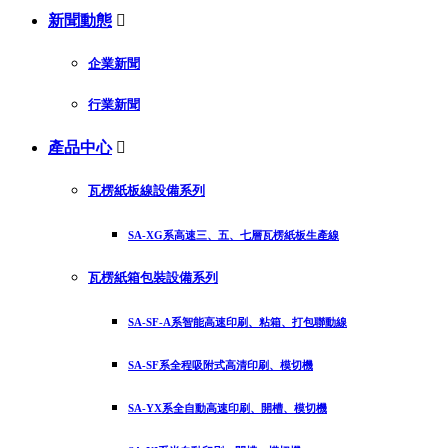
新聞動態

企業新聞
行業新聞
產品中心

瓦楞紙板線設備系列
SA-XG系高速三、五、七層瓦楞紙板生產線
瓦楞紙箱包裝設備系列
SA-SF-A系智能高速印刷、粘箱、打包聯動線
SA-SF系全程吸附式高清印刷、模切機
SA-YX系全自動高速印刷、開槽、模切機