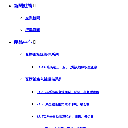
新聞動態

企業新聞
行業新聞
產品中心

瓦楞紙板線設備系列
SA-XG系高速三、五、七層瓦楞紙板生產線
瓦楞紙箱包裝設備系列
SA-SF-A系智能高速印刷、粘箱、打包聯動線
SA-SF系全程吸附式高清印刷、模切機
SA-YX系全自動高速印刷、開槽、模切機