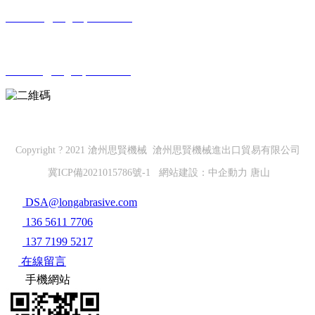
belinda@sagespack.com
售后服務
service@sagespack.com
微信公眾號
Copyright ? 2021 滄州思賢機械 滄州思賢機械進出口貿易有限公司
冀ICP備2021015786號-1
網站建設：
中企動力
唐山
DSA@longabrasive.com
136 5611 7706
137 7199 5217
在線留言
手機網站