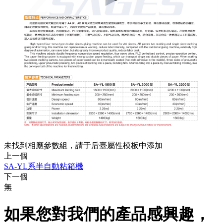
未找到相應參數組，請于后臺屬性模板中添加
上一個
SA-YL系半自動粘箱機
下一個
無
如果您對我們的產品感興趣，