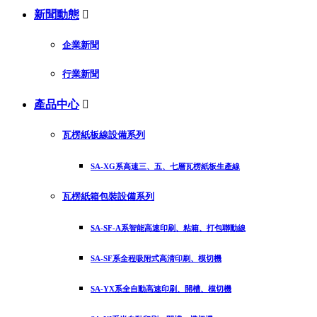
新聞動態

企業新聞
行業新聞
產品中心

瓦楞紙板線設備系列
SA-XG系高速三、五、七層瓦楞紙板生產線
瓦楞紙箱包裝設備系列
SA-SF-A系智能高速印刷、粘箱、打包聯動線
SA-SF系全程吸附式高清印刷、模切機
SA-YX系全自動高速印刷、開槽、模切機