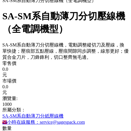
SA-SM系自動薄刀分切壓線機（全電調機型）
SA-SM系自動薄刀分切壓線機
（全電調機型）
SA-SM系自動薄刀分切壓線機，電動調整縱切刀及壓線，換
單快捷；壓痕部五點壓線，壓痕間隙同步調整，線形更好；優
質合金刀片，刀鋒鋒利，切口整齊無毛邊。
零售價
0.0
元
市場價
0.0
元
瀏覽量:
1000
所屬分類：
SA-SM系自動薄刀分紙壓線機
24小時在線服務：service@sagespack.com
數量