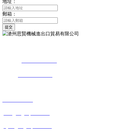
地址：
郵箱：
提交
地 址：河北省滄州市東光經濟開發區新興工業園
聯系人：
+86-13833706917
（周梅）
電 話：
+86-317-7880660
國內銷售
+86-317-7880660
joan@sagespack.com
joyce@sagespack.com