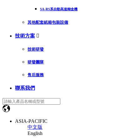
SA-RS系自動高速糊盒機
其他配套紙箱包裝設備
技術方案

技術研發
研發團隊
售后服務
聯系我們
ASIA-PACIFIC
中文版
English