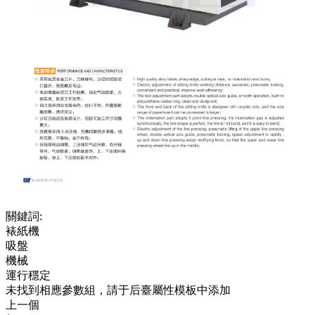
關鍵詞:
裱紙機
吸盤
機械
運行穩定
未找到相應參數組，請于后臺屬性模板中添加
上一個