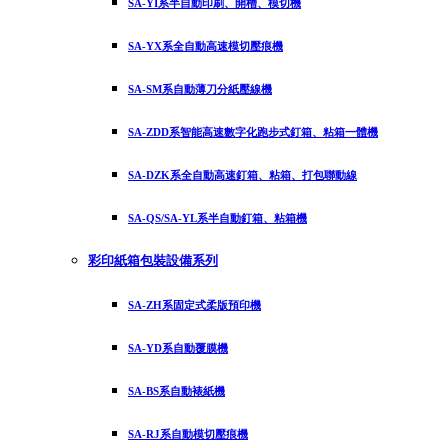
SA-YI系半自動印刷、開槽、模切機
SA-YX系全自動高速模切壓痕機
SA-SM系自動薄刀分紙壓線機
SA-ZDD系智能高速數字化跑步式釘箱、粘箱一體機
SA-DZK系全自動高速釘箱、粘箱、打包聯動線
SA-QS/SA-YL系半自動釘箱、粘箱機
彩印紙箱包裝設備系列
SA-ZH系固定式柔版預印機
SA-YD系自動覆膜機
SA-BS系自動裱紙機
SA-RJ系自動模切壓痕機