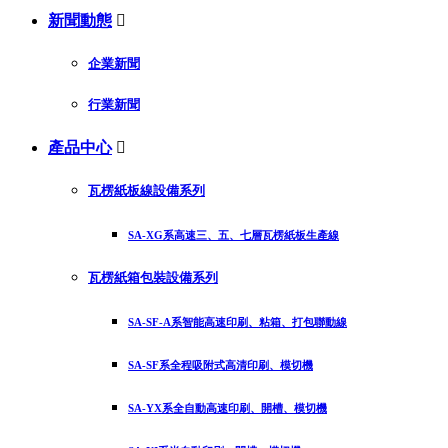
新聞動態

企業新聞
行業新聞
產品中心

瓦楞紙板線設備系列
SA-XG系高速三、五、七層瓦楞紙板生產線
瓦楞紙箱包裝設備系列
SA-SF-A系智能高速印刷、粘箱、打包聯動線
SA-SF系全程吸附式高清印刷、模切機
SA-YX系全自動高速印刷、開槽、模切機