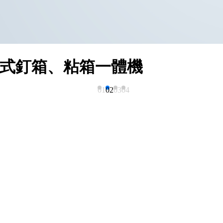
步式釘箱、粘箱一體機
01
02
03
04